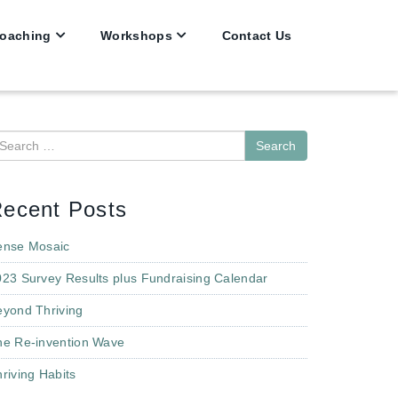
oaching
Workshops
Contact Us
earch
ecent Posts
ense Mosaic
023 Survey Results plus Fundraising Calendar
eyond Thriving
he Re-invention Wave
riving Habits