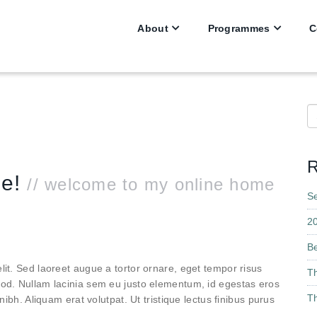
About
Programmes
C
S
R
oe!
// welcome to my online home
S
2
B
lit. Sed laoreet augue a tortor ornare, eget tempor risus
T
mod. Nullam lacinia sem eu justo elementum, id egestas eros
Th
nibh. Aliquam erat volutpat. Ut tristique lectus finibus purus